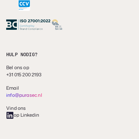
HULP NODIG?
Bel ons op
+31 015 200 2193
Email
info@purasec.nl
Vind ons
op Linkedin