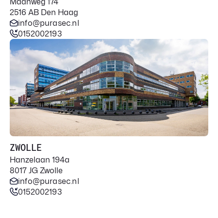
Maanweg 174
2516 AB Den Haag
info@purasec.nl
0152002193
ZWOLLE
Hanzelaan 194a
8017 JG Zwolle
info@purasec.nl
0152002193