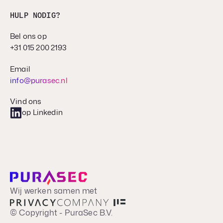
HULP NODIG?
Bel ons op
+31 015 200 2193
Email
info@purasec.nl
Vind ons
op Linkedin
Wij werken samen met
© Copyright - PuraSec B.V.