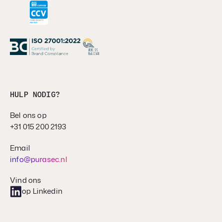
HULP NODIG?
Bel ons op
+31 015 200 2193
Email
info@purasec.nl
Vind ons
op Linkedin